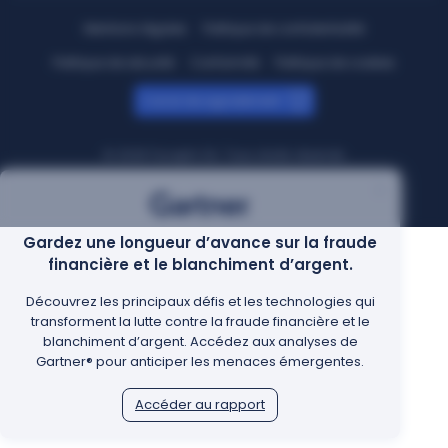
Mentions légales
Politique de confidentialité
Politique de sécurité
Conformité
Politique de cookies
Canal de signalement
© 2026 Facephi SA. Tous droits réservés
Gardez une longueur d’avance sur la fraude
financière et le blanchiment d’argent.
Découvrez les principaux défis et les technologies qui
transforment la lutte contre la fraude financière et le
blanchiment d’argent. Accédez aux analyses de
Gartner® pour anticiper les menaces émergentes.
Accéder au rapport