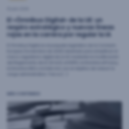
15 julio 2026
El «Ómnibus Digital» de la UE: un
respiro estratégico y nuevas líneas
rojas en la carrera por regular la IA
El Ómnibus Digital es el paquete legislativo de la Comisión
Europea (noviembre de 2025) diseñado para simplificar el
marco regulatorio digital de la UE mediante la modificación
del Reglamento de IA (AI Act), el RGPD, la Directiva ePrivacy,
la Directiva NIS2 y la Data Act, con el objetivo de reducir la
carga administrativa. Tras su […]
MÁS CONTENIDO