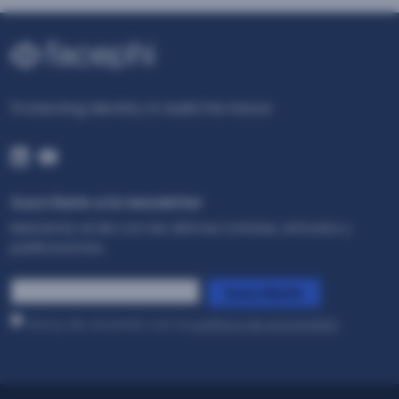
Protecting Identity to build the future
Suscríbete a la newsletter
Mantente al día con las últimas noticias, artículos y
publicaciones..
*
Suscríbete
Estoy de acuerdo con la
política de privacidad
.