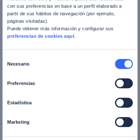
con sus preferencias en base a un perfil elaborado a
partir de sus hábitos de navegación (por ejemplo,
páginas visitadas).
ARTÍCULO
Puede obtener más información y configurar sus
Soberanía técnica frente al modelo de
preferencias de cookies aquí
.
propiedad: El futuro de la identidad digital
23 marzo 2026
Selección
Necesario
de
consentimiento
Preferencias
Estadística
Marketing