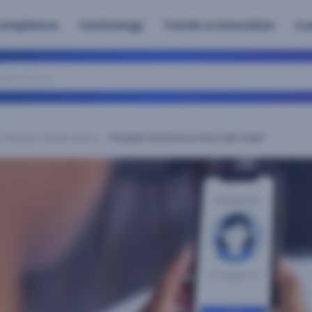
ompliance
Technology
Trends & Innovation
Cu
ervatory
 Facephi Observatory
Facephi alcanza la cima del ranking del NIS