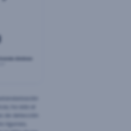
a
 Ucendo Jiménez
ger
estandarización
as, ha sido el
as de detección
o riguroso,