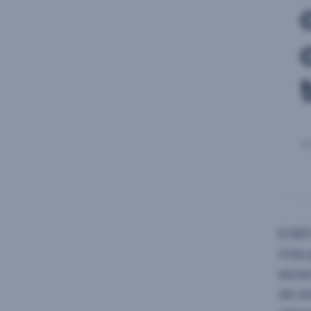
25
El NI
más p
escen
de at