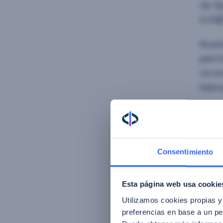
de ti
0.2%
(
Nuest
permi
recon
lider
Consentimiento
Fac
Los r
Esta página web usa cookie
nuest
Utilizamos cookies propias y
segur
preferencias en base a un per