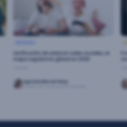
ARTÍCULO
A
Verificación de edad en redes sociales, el
Fr
mapa regulatorio global en 2026
ve
14 min
1
Agustina Mereb Fahey
Content and communication Specialist