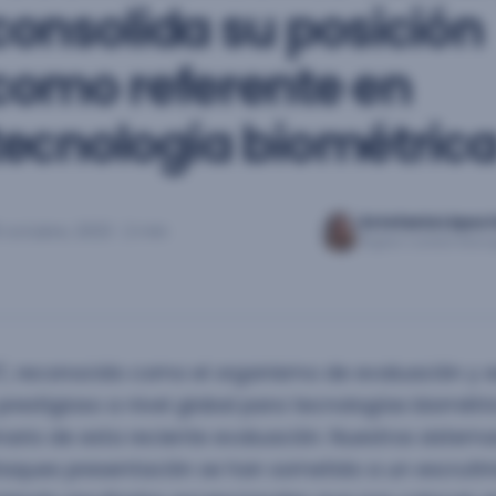
consolida su posición
como referente en
tecnología biométric
Estefanía López
 octubre, 2023
|
2 min
Digital Content Mana
ST, reconocido como el organismo de evaluación y 
restigioso a nivel global para tecnologías biométric
ario de esta reciente evaluación. Nuestros sistem
aques presentación se han sometido a un escrutini