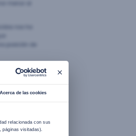
ror menor al
cidos nos ha
yor
na posición de
Acerca de las cookies
to facial
liderazgo y
inen la
idad relacionada con sus
ativas del
, páginas visitadas).