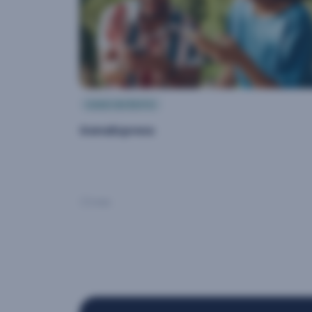
CASO DE ÉXITO
GanaExpress
1 min