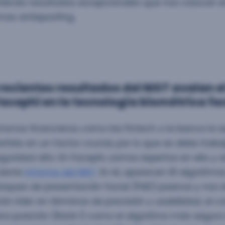
iendo resultados excepcionales que nos colocan en 
mas antispoofing.
recientes resultados del NIST avalan e
Facephi en la tecnología biométrica fa
tornos financieros como las Fintech o la banca la 
rtido en un factor crucial, por lo que se debe trabaj
guridad alto. En Facephi, somos expertos en ello y 
ciente
informe del NIST
. En él, aparecen 81 algoritm
aques de presentación facial (PAD) pasivos y nos 
ión líder en términos de precisión y usabilidad, al c
ra posición (Rank 1) como el algoritmo más seguro