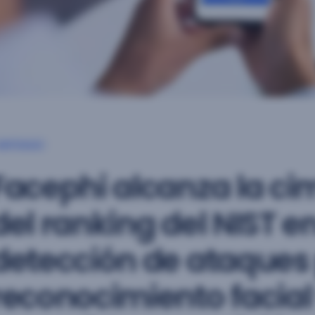
ARTÍCULO
Facephi alcanza la ci
del ranking del NIST e
detección de ataques
reconocimiento facial