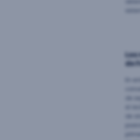
obten
siste
Los 
de 
En en
conve
de se
el re
de at
posic
prime