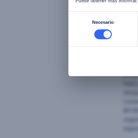
Puede obtener más informaci
merc
Selección
Este 
Necesario
de
innov
consentimiento
evolu
(*)
L
BPCER
Fide)
ataqu
consi
BPCER
segur
equiv