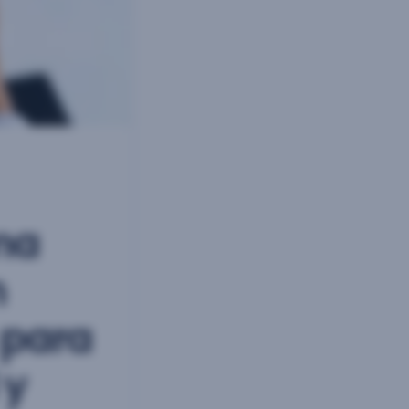
ma
n
 para
 y