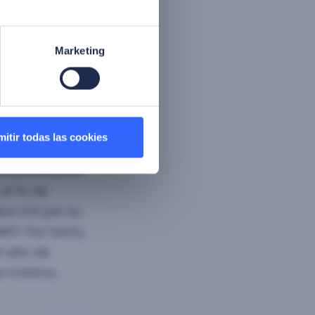
so con la
Marketing
ito en la
itir todas las cookies
T se define como
genuinos (Bona
el 1% de
za 0.01 por su
ST. Por tanto,
e alto de
es mínimo,