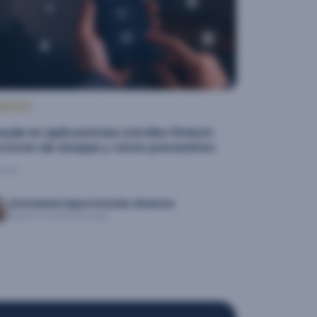
NÁLISIS
aude en aplicaciones móviles fintech:
ctores de ataque y cómo prevenirlos
1 min
Estefanía López Ucendo Jiménez
Digital Content Manager