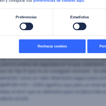
ón y configurar sus
preferencias de cookies aquí
.
ado.
logro no solo es un testimonio de nuestro compromi
Preferencias
Estadística
ación y la excelencia, sino que también señala un h
ción constante de Facephi.
Rechazar cookies
Perm
a métrica que se puede extraer del reporte del NIS
 @ APCER = 0.01. Es la tasa de error para usuarios 
, para el umbral de seguridad en el que, solamente, 
es de Tipo 8 que no se consiguen rechazar. Se utili
deración como un valor altamente seguro para el NI
@APCER=0.01 = 0.002 significa que, para un nivel d
idad, el error que se obtendría para los Bona Fide 
alente al 0,2%.