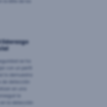
la élite de los
l liderazgo
cial
seguridad se ha
ar con un perfil
así lo demuestra
os de detección
sitúan en una
onseguir la
 en la detección