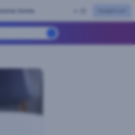
facephi.com
stomer Stories
ES
T en detección de ataques para reconocimiento facial y consolida s