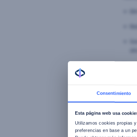
El
Re
So
si
Pero 
no ve
tuyo,
ser. 
Consentimiento
se ve
Esta página web usa cookie
En re
Utilizamos cookies propias y
segu
preferencias en base a un per