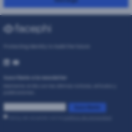
Descarga
Protecting Identity to build the future
Suscríbete a la newsletter
Mantente al día con las últimas noticias, artículos y
publicaciones..
*
Suscríbete
Estoy de acuerdo con la
política de privacidad
.