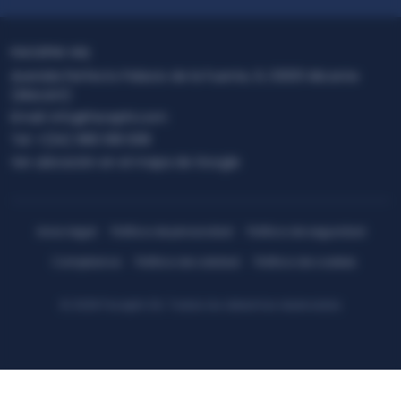
FACEPHI HQ
Avenida Perfecto Palacio de la Fuente, 6, 03001 Alicante
(Alacant)
Email:
info@facephi.com
Tel:
+(34) 965 108 008
Ver ubicación en el mapa de Google
Aviso legal
Política de privacidad
Política de seguridad
Compliance
Política de calidad
Política de cookies
© 2026 Facephi SA. Todos los derechos reservados