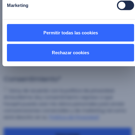
Marketing
Industria
*
Permitir todas las cookies
País
*
Rechazar cookies
Consentimiento
*
Estoy de acuerdo con la política de privacidad.
Al inscribirme doy consentimiento expreso a que
Facephi pueda usar mis datos personales para enviar
comunicaciones comerciales y de marketing tal como
está descrito en su
"Política de Privacidad"