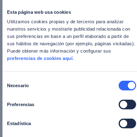
señales pre-fraude y orquestación omnicanal. Descubre
cómo detectar estas cuentas antes de que actúen,
Esta página web usa cookies
reducir riesgos operativos, asegurar el cumplimiento
normativo y proteger la confianza de tus clientes.
Utilizamos cookies propias y de terceros para analizar
nuestros servicios y mostrarle publicidad relacionada con
sus preferencias en base a un perfil elaborado a partir de
sus hábitos de navegación (por ejemplo, páginas visitadas).
Puede obtener más información y configurar sus
Nombre
*
preferencias de cookies aquí
.
Selección
Email corporativo
*
Necesario
de
consentimiento
Preferencias
Empresa
*
Estadística
Cargo
*