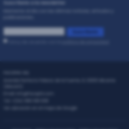
Suscríbete a la newsletter
Mantente al día con las últimas noticias, artículos y
publicaciones..
*
Suscríbete
Estoy de acuerdo con la
política de privacidad
.
FACEPHI HQ
Avenida Perfecto Palacio de la Fuente, 6, 03001 Alicante
(Alacant)
Email:
info@facephi.com
Tel:
+(34) 965 108 008
Ver ubicación en el mapa de Google