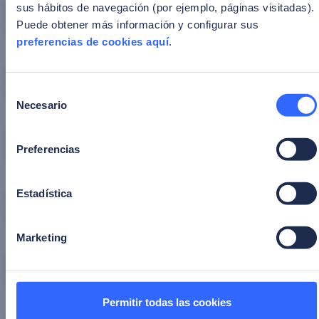
Email corporativo
*
sus hábitos de navegación (por ejemplo, páginas visitadas).
Puede obtener más información y configurar sus
preferencias de cookies aquí
.
Empresa
*
Selección
Necesario
de
consentimiento
Cargo
*
Preferencias
Estadística
Industria
*
Marketing
País
*
Permitir todas las cookies