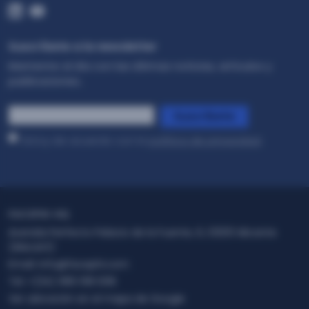
Suscríbete a la newsletter
Mantente al día con las últimas noticias, artículos y
publicaciones..
*
Suscríbete
Estoy de acuerdo con la
política de privacidad
.
FACEPHI HQ
Avenida Perfecto Palacio de la Fuente, 6, 03001 Alicante
(Alacant)
Email:
info@facephi.com
Tel:
+(34) 965 108 008
Ver ubicación en el mapa de Google