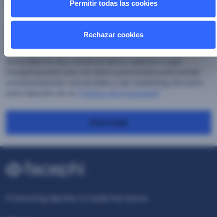
Permitir todas las cookies
Consentimiento
*
Rechazar cookies
Estoy de acuerdo con la política de privacidad.
Al inscribirme doy consentimiento expreso a que
Facephi pueda usar mis datos personales para enviar
comunicaciones comerciales y de marketing tal como
está descrito en su
"Política de Privacidad"
Descarga
Protecting Identity to build the future