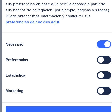
sus preferencias en base a un perfil elaborado a partir de
sus hábitos de navegación (por ejemplo, páginas visitadas).
Puede obtener más información y configurar sus
Email corporativo
*
preferencias de cookies aquí
.
Empresa
*
Selección
Necesario
de
consentimiento
Preferencias
Cargo
*
Estadística
Industria
*
Marketing
País
*