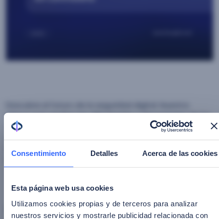
Descubre el futuro de la seguridad digital. Nuestra
última guía analiza: las dificultades y desventajas de las
contraseñas tradicionales, los múltiples beneficios y
métodos de autenticación sin contraseñas,
implementación y superación de desafíos en sistemas
Consentimiento
Detalles
Acerca de las cookies
sin contraseñas. ¡Descarga la guía ahora!
Esta página web usa cookies
Utilizamos cookies propias y de terceros para analizar
Nombre
*
nuestros servicios y mostrarle publicidad relacionada con