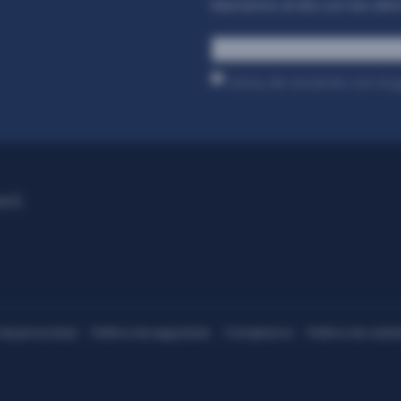
Mantente al día con las últim
*
Estoy de acuerdo con la
p
ant)
 de privacidad
Política de seguridad
Compliance
Política de calid