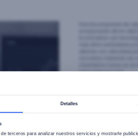
Para las empresas de cri
incorporación de los clie
la normativa. Las tecnol
más altos estándares pos
clientes con velocidad, p
normativa. Deberían ser u
crecimiento futuro en el
para saber por qué.
Nombre
*
Detalles
Empresa
*
s
 de terceros para analizar nuestros servicios y mostrarle public