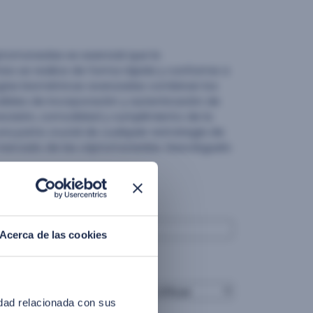
ptomonedas es esencial que la
ntes se realice de forma rápida y conforme a
ogías biométricas avanzadas combinan los
ibles de incorporación y autenticación de
recisión, comodidad y cumplimiento de la
na parte crucial de cualquier estrategia de
 mercado de las criptomonedas. Descárguelo
Email corporativo
*
Acerca de las cookies
Cargo
*
idad relacionada con sus