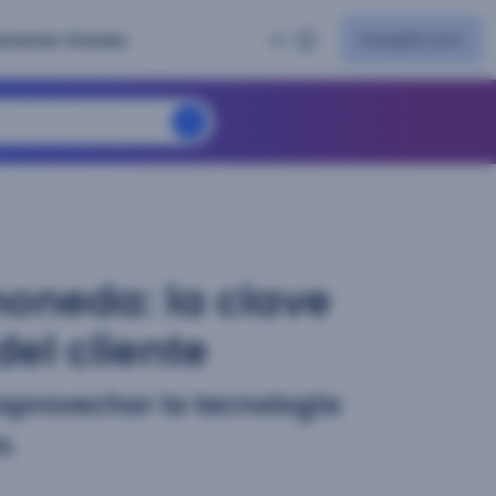
facephi.com
stomer Stories
ES
moneda: la clave
del cliente
aprovechar la tecnología
o.