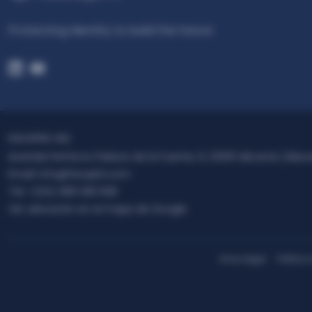
Protecting Identity to build the future
FACEPHI HQ
Avenida Perfecto Palacio de la Fuente, 6, 03001 Alicante (Alac
Email:
info@facephi.com
Tel:
+(34) 965 108 008
Ver ubicación en el mapa de Google
Aviso legal
Política