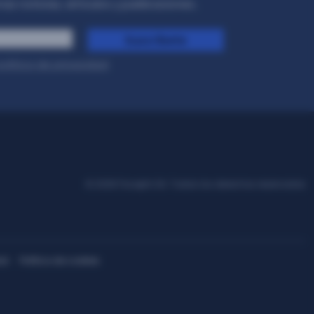
as noticias, artículos y publicaciones..
Suscríbete
olítica de privacidad
.
© 2026 Facephi SA. Todos los derechos reservados
ad
Política de cookies