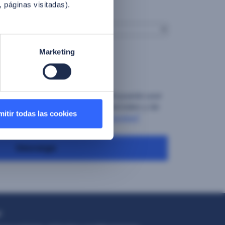
, páginas visitadas).
País
*
Marketing
o
*
 política de privacidad.
ntimiento expreso a que Facephi pueda usar
a enviar comunicaciones comerciales y de
itir todas las cookies
descrito en su
"Política de Privacidad"
Descarga
r