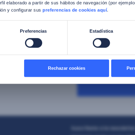
fil elaborado a partir de sus hábitos de navegación (por ejemplo
Industria
*
ón y configurar sus
preferencias de cookies aquí
.
Preferencias
Estadística
Consentimient
Estoy de acuerdo con la
Al inscribirme doy conse
mis datos personales par
Rechazar cookies
Perm
marketing tal como está 
Suscríbete a la newslette