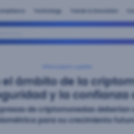
ompliance
Technology
Trends & Innovation
Cu
ervatory
White papers y guides
 el ámbito de la cripto
guridad y la confianza 
presas de criptomonedas deberían 
iométrica para su crecimiento futur