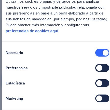
Utilizamos cookies propias y de terceros para analizar
nuestros servicios y mostrarle publicidad relacionada con
País
*
sus preferencias en base a un perfil elaborado a partir de
sus hábitos de navegación (por ejemplo, páginas visitadas).
Puede obtener más información y configurar sus
preferencias de cookies aquí
.
Consentimiento
*
Estoy de acuerdo con la política de privacidad.
Selección
Al inscribirme doy consentimiento expreso a que
Necesario
de
Facephi pueda usar mis datos personales para enviar
consentimiento
comunicaciones comerciales y de marketing tal como
está descrito en su
"Política de Privacidad"
Preferencias
Descarga
Estadística
¿Por qué asistir a nuestro
Marketing
webinar?