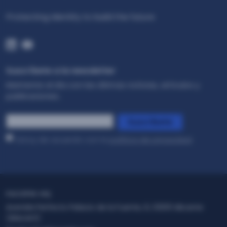
Protecting Identity to build the future
Suscríbete a la newsletter
Mantente al día con las últimas noticias, artículos y
publicaciones..
*
Suscríbete
Estoy de acuerdo con la
política de privacidad
.
FACEPHI HQ
Avenida Perfecto Palacio de la Fuente, 6, 03001 Alicante
(Alacant)