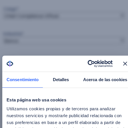
Cargo
*
Industria
*
País
*
Consentimiento
Detalles
Acerca de las cookies
Consentimiento
*
Estoy de acuerdo con la política de privacidad.
Esta página web usa cookies
Al inscribirme doy consentimiento expreso a que
Facephi pueda usar mis datos personales para enviar
Utilizamos cookies propias y de terceros para analizar
comunicaciones comerciales y de marketing tal como
nuestros servicios y mostrarle publicidad relacionada con
está descrito en su
"Política de Privacidad"
sus preferencias en base a un perfil elaborado a partir de