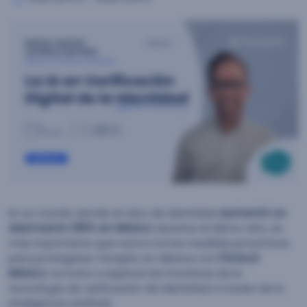
En un mundo donde el robo de identidad
aumentó un
alarmante 218% en México
durante el último año, es
más importante que nunca tomar medidas proactivas
para protegerse. Facephi, en alianza con
Fintech
México
, te invita a explorar las fronteras de la
tecnología de verificación de identidad a través de la
inteligencia artificial.