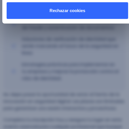
Rechazar cookies
Técnicas avanzadas de IA para la detección
de fraude y autenticación de documentos.
Soluciones de verificación de identidad que
están marcando el futuro de la seguridad en
línea.
Estrategias prácticas para implementar en
tu empresa y mejorar la protección contra el
robo de identidad.
No dejes pasar la oportunidad de estar al frente de la
innovación en seguridad digital. Las plazas son limitadas
para garantizar una sesión interactiva y provechosa.
Completa tu inscripción hoy y asegura tu lugar en este
evento esencial para cualquier profesional que busque