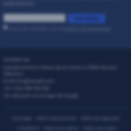
publicaciones..
*
Suscríbete
Estoy de acuerdo con la
política de privacidad
.
FACEPHI HQ
Avenida Perfecto Palacio de la Fuente, 6, 03001 Alicante
(Alacant)
Email:
info@facephi.com
Tel:
+(34) 965 108 008
Ver ubicación en el mapa de Google
Aviso legal
Política de privacidad
Política de seguridad
Compliance
Política de calidad
Política de cookies