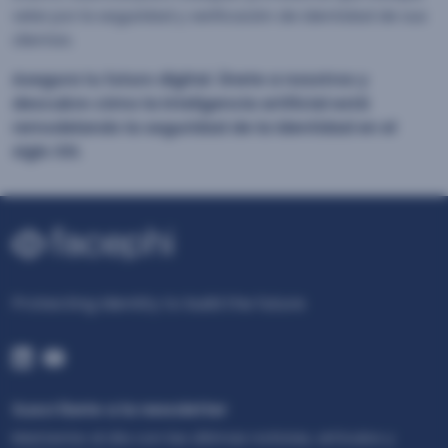
velar por la seguridad y verificación de identidad de sus
clientes.
Asegura tu futuro digital. Únete a nosotros y
descubre cómo la inteligencia artificial está
remodelando la seguridad de la identidad en el
siglo XXI.
Protecting Identity to build the future
Suscríbete a la newsletter
Mantente al día con las últimas noticias, artículos y