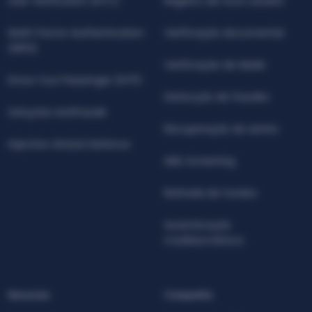
User Verification (KYC)
Registro de novo usuário
Multi-Factor Authentication
Verificação documental
(MFA)
Verificação de idade
Know Your Passenger (KYP)
Detecção de fraudes
Soluções antifraude
Recuperação de senha
Injection Attack Defence
AML Screening
Retirada de fundos
Autenticação
multibiométrica
Recursos
Compañía