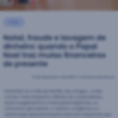
Post
Natal, fraude e lavagem de
dinheiro: quando o Papai
Noel traz mulas financeiras
de presente
12 de dezembro de 2025
|
3 minutos de leitura
Dezembro é o mês da família, dos amigos… e das
contas-mula. Enquanto milhões de consumidores
fazem pagamentos e transações legítimas, os
criminosos aproveitam o volume, a urgência e a
sobrecarga operacional para executar esquemas que