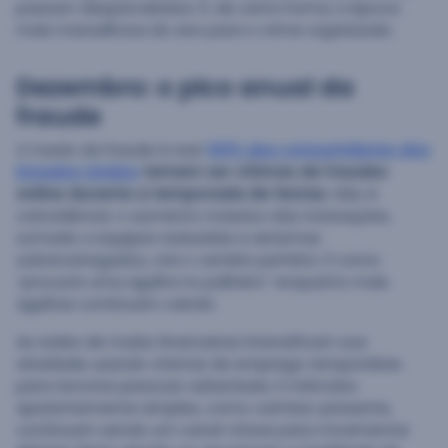
passam despercebidos. É, de certa forma, a época
mais maravilhosa do ano para o crime organizado.
Dezembro: o pico anual da
fraude
O medo da fraude é real.
64% dos consumidores dos
Estados Unidos
temem ser vítimas de fraudes
online durante a temporada de festas.
Não é
coincidência: o aumento massivo das transações,
somado a equipes reduzidas e sistemas
sobrecarregados, cria o cenário perfeito. É como
“procurar uma agulha no palheiro” enquanto mais
agulhas continuam caindo.
As redes de mulas financeiras intensificam sua
atividade usando ofertas de emprego temporárias
para recrutar pessoas vulneráveis. E métodos
aparentemente simples, como cartões-presente,
continuam sendo um canal-chave para movimentar