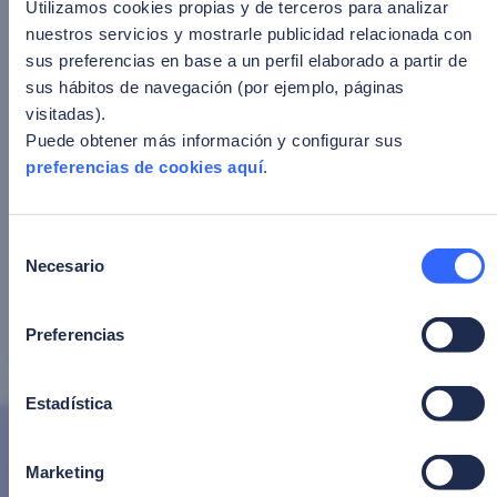
Utilizamos cookies propias y de terceros para analizar
nuestros servicios y mostrarle publicidad relacionada con
sus preferencias en base a un perfil elaborado a partir de
sus hábitos de navegación (por ejemplo, páginas
Navegação
PREVIOUS
visitadas).
de
Revolução Identity-First: como líderes de
Puede obtener más información y configurar sus
tecnologia estão redesenhando a
Post
preferencias de cookies aquí
.
confiança digital
NEXT
Parte 1 – Radar de Tendências de
Selección
Necesario
Identidade Digital 2026: wallets,
de
cibersegurança preventiva e
consentimiento
infraestrutura de pagamentos
Preferencias
Compartilhar em:
Estadística
Publicações relacionadas
Ver tudo
Marketing