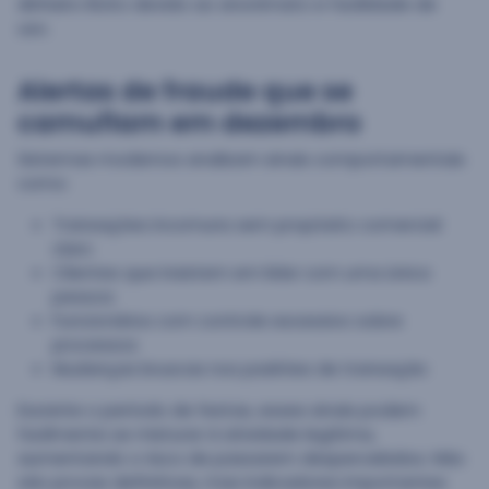
dinheiro ilícito devido ao anonimato e facilidade de
uso.
Alertas de fraude que se
camuflam em dezembro
Sistemas modernos analisam sinais comportamentais
como:
Transações incomuns sem propósito comercial
claro
Clientes que insistem em lidar com uma única
pessoa
Funcionários com controle excessivo sobre
processos
Mudanças bruscas nos padrões de transação
Durante o período de festas, esses sinais podem
facilmente se misturar à atividade legítima,
aumentando o risco de passarem despercebidos. Não
são provas definitivas, mas indicadores importantes