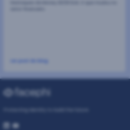
Destaques da Money 20/20 EUA. O que mudou no
setor financeiro.
Ler post do blog
Protecting Identity to build the future