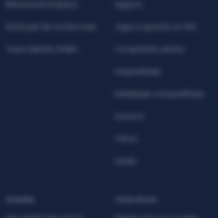
Behavioural Analytics
Seguros
Detecção de contas mula
Jogos e apostas on-line
Teseo Identity Wallet
Companhias aéreas
Hospitalidade
Mobilidade compartilhada
Governo
Telcos
Saúde
Soluções
Casos de uso