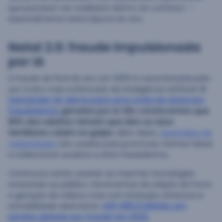
que precisam ser avaliados dentro do contexto —
especialmente nesta época do ano.
Natal 2.0: fraude impulsionada
por IA
A fraude de final de ano em 2025 é caracterizada pelo
uso muito mais sofisticado de inteligência artificial.
O
Santander UK alerta para uma onda de anúncios
fraudulentos
gerados por IA tão convincentes que
56% dos adultos temem que eles ou seus
familiares caiam no golpe.
Além disso,
deepfakes de
celebridades
são usados para promover ofertas falsas
e redirecionar usuários a sites fraudulentos.
Criminosos estão usando as mesmas tecnologias
acessíveis ao público, ferramentas de edição de fotos
e geração de vídeos, mas com intenção criminosa e
rentabilidade alarmante:
US$ 485,6 bilhões em
perdas globais por fraude em 2023.