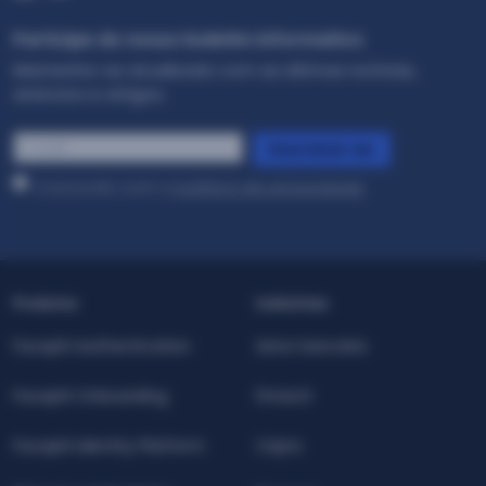
Participe do nosso boletim informativo
Mantenha-se atualizado com as últimas notícias,
anúncios e artigos.
E-
Inscreva-se
mail
*
Concordo com a
política de privacidade
.
Produtos
Indústrias
Facephi Authentication
Setor bancário
Facephi Onboarding
Fintech
Facephi Identity Platform
Cripto