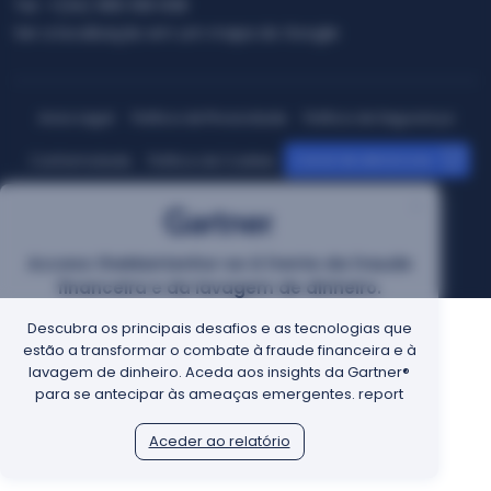
Tel.:
+(34) 965 108 008
Ver a localização em um mapa do Google
Aviso Legal
Política de Privacidade
Política de Segurança
Canal de denúncias
Conformidade
Política de Cookies
© 2026 FacePhi SA. Todos os direitos reservados
Access theMantenha-se à frente da fraude
financeira e da lavagem de dinheiro.
Descubra os principais desafios e as tecnologias que
estão a transformar o combate à fraude financeira e à
lavagem de dinheiro. Aceda aos insights da Gartner®
para se antecipar às ameaças emergentes. report
Aceder ao relatório