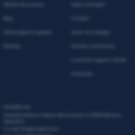
História de sucesso
Sobre a Facephi
Blog
Contato
White papers & guides
Junte-se à equipe
Notícias
Partners community
Customer Support Center
Inversores
FACEPHI HQ
Avenida Perfecto Palacio de la Fuente, 6, 03001 Alicante
(Alacant)
E-mail:
info@facephi.com