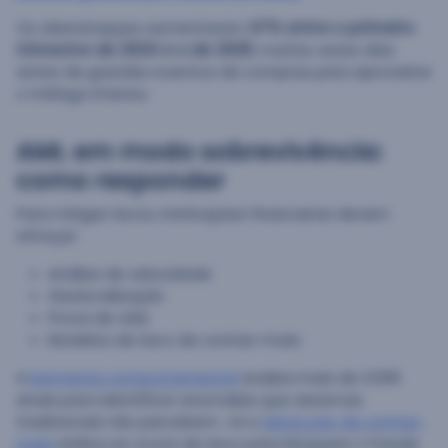
Os ciberataques aumentaram
47% entre o primeiro
trimestre de 2024 e o de 2025
, muitas vezes dias
antes de grandes eventos de compras para aproveitar
o tráfego intenso.
AML em modo sobrevivência:
como responder
Para mitigar riscos, instituições financeiras devem
reforçar:
Análise de velocidade
Geolocalização
Prova de vida
Modelos de risco de contas-mula
A
biometria comportamental
analisa mais de 3.000
sinais para identificar anomalias que sistemas
tradicionais não percebem. Já a
detecção de contas-
mula
atribui um score de risco para bloquear o fraude