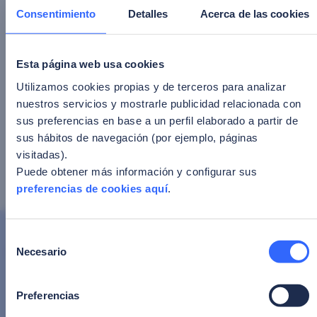
Consentimiento
Detalles
Acerca de las cookies
Navigation
PREVIOUS
de
Esta página web usa cookies
Justificatif de domicile dans l’UE (Partie I)
l’article
Utilizamos cookies propias y de terceros para analizar
nuestros servicios y mostrarle publicidad relacionada con
NEXT
sus preferencias en base a un perfil elaborado a partir de
Justificatif de domicile dans l’UE (Partie II)
sus hábitos de navegación (por ejemplo, páginas
visitadas).
Puede obtener más información y configurar sus
Share in:
preferencias de cookies aquí
.
Selección
Publications connexes
Voir tout
Necesario
de
consentimiento
Preferencias