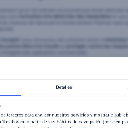
pensent qu’un tel scénario ne pourrait pas arriver dans leur e
 que sans
formation à la détection des deepfakes
et aux 
e
, les chances de découvrir la fraude étaient minimes sans s
dentité.
z
Facephi
, nous concevons des solutions visant à
minimiser 
les pertes liées à la fraude
et
protéger contre les risque
 l’intégrité des opérations commerciales.
dessous la manière dont
la pertinence de notre technologie 
tribuer à créer la meilleure solution pour votre entreprise :
: mise en place de mesures pour empêcher l’injection d’ima
l’utilisation de caméras virtuelles.
Detalles
 l’origine des images/vidéos
: l’intégrité des images est év
 fournies par le dispositif de capture, grâce à des techniq
numérique.
s
ges/vidéos
: recours à des techniques avancées de deep le
 de terceros para analizar nuestros servicios y mostrarle public
gnes de manipulation, comme :
fil elaborado a partir de sus hábitos de navegación (por ejemplo
 d’éléments étrangers ou défaillants,