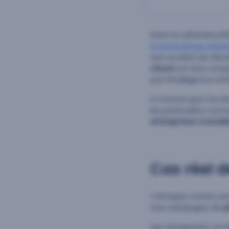
Dans la cybersécurit
la technologie deep
une société de déve
cloud
ont été compr
par l’intelligence art
À mesure que l’accès
les particuliers com
entreprises mondi
Cas réel 
L’attaque contre un
une campagne de
p
Les attaquants, se 