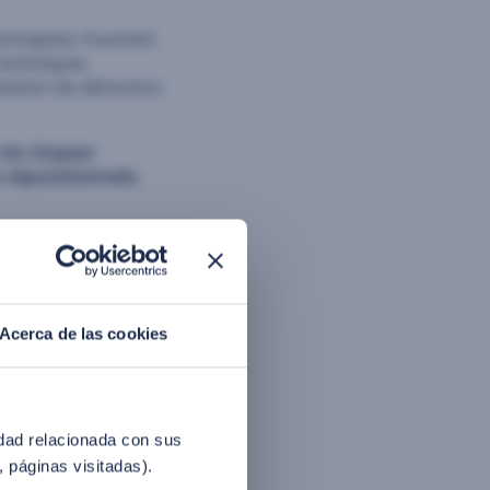
ntreprise. Pourtant,
techniques
olution de détection
les risques
s réputationnels
,
face aux attaques
ges ou de vidéos et
Acerca de las cookies
aluée via l’analyse
ues de cryptographie
arning pour
idad relacionada con sus
, páginas visitadas).