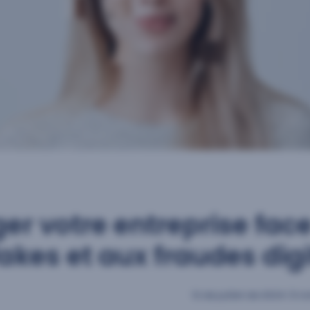
er votre entreprise fac
akes et aux fraudes digi
12 de juillet de 2024
|
5 m