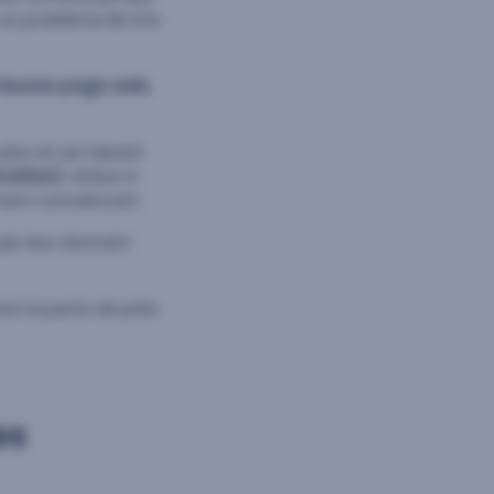
un problème lié à la
fausse page web
,
plus en se faisant
cation)
. Grâce à
ment convaincant.
é, leur donnant
ant la perte de près
es