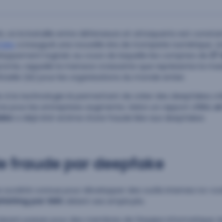
é, où la bataille entre défenseurs et attaquants est consta
fake
a inauguré une nouvelle ère de tromperie numérique. 
loppement logiciel, au cours de laquelle les comptes de
27 
omis, rappelle la menace croissante que représente la ma
ificielle (IA) pour les organisations du monde entier.
 à la technologie IA permettant de créer des deepfakes s’éla
me pour les entreprises augmente. Selon un rapport d’IBM,
un
ales
a déjà été victime d’une fraude liée aux deepfakes.
de fraude par deepfake
e société connue pour développer des outils internes no-
hishing par SMS
ciblant ses employés.
faisant passer pour des membres de l’équipe informatique, 