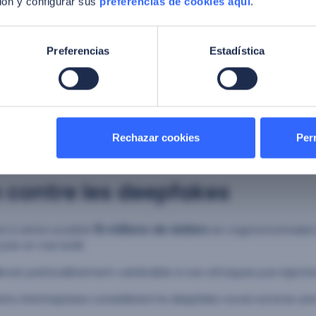
ón y configurar sus
preferencias de cookies aquí
.
 de compression d’image,
 la texture des images,
 de génération synthétique (deepfake).
Preferencias
Estadística
ivacité dans les attaques de présentation
: mécanisme d
rifier que la personne devant la caméra est bien un utilisa
e frauduleuse (photo, vidéo, masque, etc.).
ique,
chez Facephi nous empêchons les fraudes biométriqu
es transactions
et simplifiant l’authentification des utilisat
Rechazar cookies
Perm
n contre les deepfakes
té à cette société
15 millions de dollars
en cryptomonnaies i
pas un cas isolé.
e
est particulièrement vulnérable à ces attaques par injectio
nts d’entreprises considèrent le
deepfake
vocal comme une