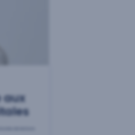
e aux
tales
inutes de lecture