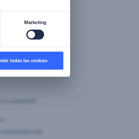
Marketing
e sécurité
teur authentique, et
es
, renforçant
eurs.
itir todas las cookies
l y a seulement
n :
 menace pour leur