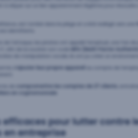
t à cliquer sur un lien apparemment légitime pour résoudre 
fiance, est tombé dans le piège et a été redirigé vers une
es identifiants.
e de l’attaque, les pirates ont appelé l’employé, une fois de 
IT, afin de lui soutirer son code
MFA (Multi-Factor Authenti
cées de manipulation vocale, ils ont pu créer un environne
ermis d’
ajouter leur propre appareil
au compte de l’employ
anent.
rmis de
compromettre les comptes de 27 clients
, entraîn
ollars en cryptomonnaie
.
 efficaces pour lutter contre l
 en entreprise