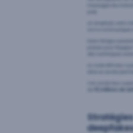
messages les invitan
paie.
Un employé, sans mé
où il a communiqué s
Dans l’étape suivant
passer pour l’équipe 
des techniques avan
Le code MFA leur a p
ainsi un accès perm
Cet accès leur a pe
de
15 millions de d
Stratégies
deepfakes