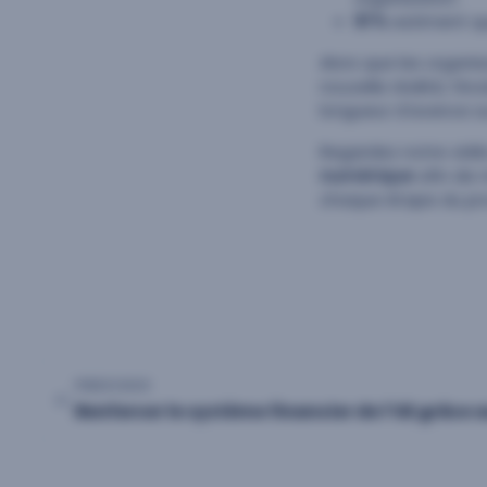
81 %
estiment qu
Alors que les organis
nouvelle réalité, l’é
longueur d’avance s
Regardez notre vidé
numérique
afin de 
chaque étape du pro
PREVIOUS
Navigation
Renforcer le système financier de l’UE grâce a
de