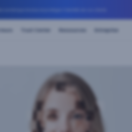
numérique évolue et protégez l’identité de vos clients
teurs
Trust Center
Ressources
Entreprise