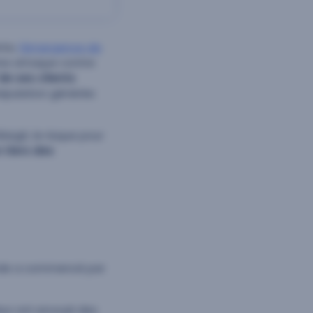
nte,
l’émergence de
Une attaque contre
de ses clients
nipulation générée
rgit, le risque pour
 tiers des
code a commencé par
leur ont envoyé des