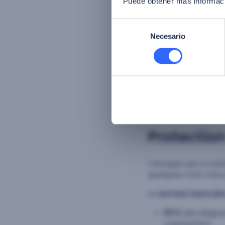
Puede obtener más informaci
des indices
l’analyse de
Selección
des preuves
Necesario
de
Détection de v
permettant de vé
consentimiento
non une tentativ
Grâce à cette techn
la
confiance dans l
Protectio
L’attaque qui a coû
quelques mois n’est 
Le
secteur bancair
83 %
des dirigea
organisation.