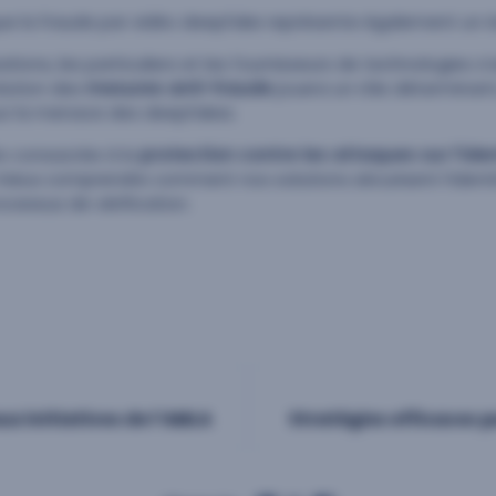
e la fraude par vidéo deepfake représente également un ri
ations, les particuliers et les fournisseurs de technologies 
volution des
mesures anti-fraude
jouera un rôle déterminan
ur la menace des deepfakes.
o consacrée à la
protection contre les attaques sur l’ide
mieux comprendre comment nos solutions sécurisent l’identité
cessus de vérification.
ux initiatives de l’AMLA
Stratégies efficaces p