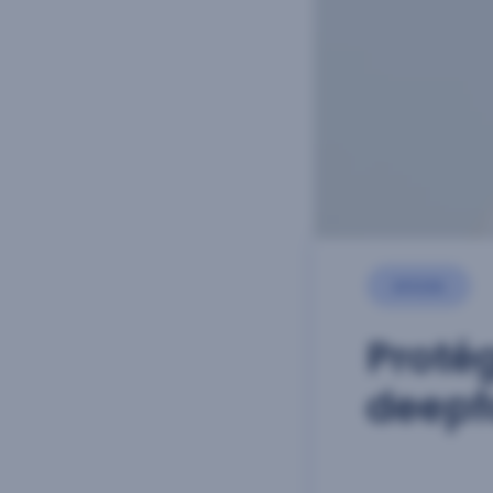
Article
Protég
deepf