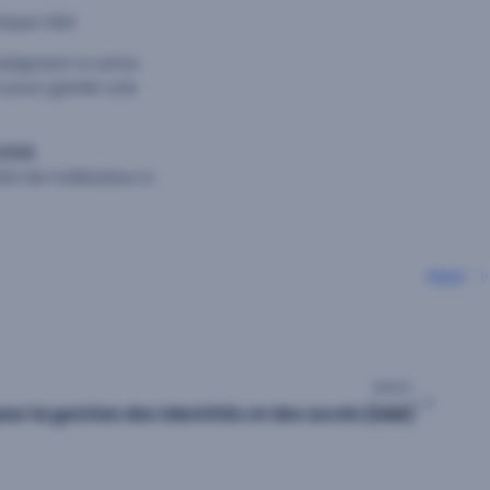
sque réel.
s’adaptent à cette
t pour garder une
ntité
 de l’utilisateur à
Haut
NEXT
our la gestion des identités et des accès (IAM)