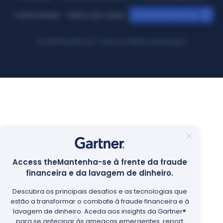
Canal de denúncias
Conformidade
Política de Cookies
© 2026 FacePhi SA. Todos os direitos reservados
Access theMantenha-se à frente da fraude
financeira e da lavagem de dinheiro.
Descubra os principais desafios e as tecnologias que
estão a transformar o combate à fraude financeira e à
lavagem de dinheiro. Aceda aos insights da Gartner®
para se antecipar às ameaças emergentes. report