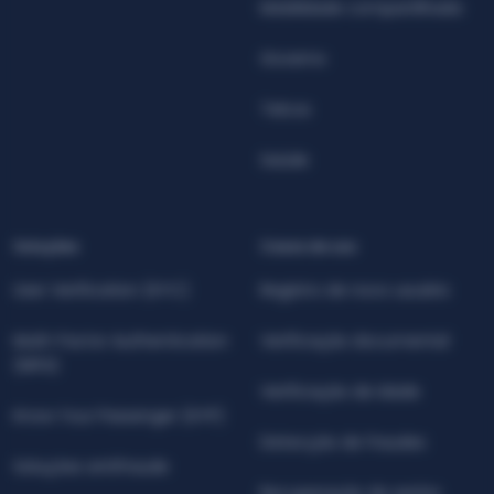
Mobilidade compartilhada
Governo
Telcos
Saúde
Soluções
Casos de uso
User Verification (KYC)
Registro de novo usuário
Multi-Factor Authentication
Verificação documental
(MFA)
Verificação de idade
Know Your Passenger (KYP)
Detecção de fraudes
Soluções antifraude
Recuperação de senha