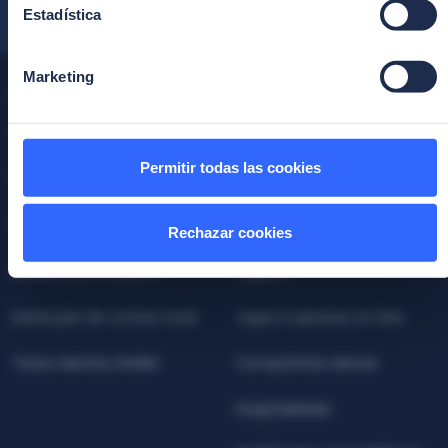
Estadística
Marketing
Produtos
Indústrias
Facephi Authentication
Setor bancário
Permitir todas las cookies
Facephi Onboarding
Fintech
Facephi Identity Platform
Cripto
Rechazar cookies
Behavioural Analytics
Seguros
Detecção de contas mula
Jogos e apostas on-line
Teseo Identity Wallet
Companhias aéreas
Hospitalidade