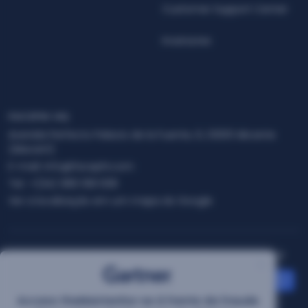
Customer Support Center
Inversores
FACEPHI HQ
Avenida Perfecto Palacio de la Fuente, 6, 03001 Alicante
(Alacant)
E-mail:
info@facephi.com
Tel.:
+(34) 965 108 008
Ver a localização em um mapa do Google
Aviso Legal
Política de Privacidade
Política de Segurança
Canal de denúncias
Conformidade
Política de Cookies
Access theMantenha-se à frente da fraude