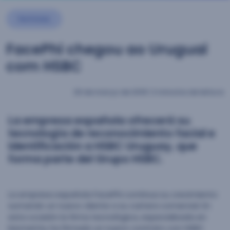
Notícias
FacePhi chegou ao Uruguai
com HSBC
29 de março de 2019
|
2 minutos de leitura
La empresa española ofrecerá su
tecnología de reconocimiento facial e
identificación a HSBC Uruguay, que
forma parte del Grupo HSBC.
La empresa española FacePhi continua su crecimiento
sumando un nuevo cliente a su cartera comercial. En
esta ocasión la firma tecnológica, especializada en
biometría, ha firmado un nuevo contrato con HSBC