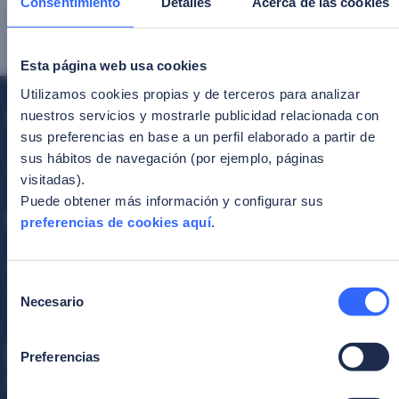
Consentimiento
Detalles
Acerca de las cookies
Compartilhar em:
Esta página web usa cookies
Utilizamos cookies propias y de terceros para analizar
nuestros servicios y mostrarle publicidad relacionada con
sus preferencias en base a un perfil elaborado a partir de
sus hábitos de navegación (por ejemplo, páginas
Protecting Identity to build the future
visitadas).
Puede obtener más información y configurar sus
preferencias de cookies aquí
.
Participe do nosso boletim informativo
Selección
Mantenha-se atualizado com as últimas notícias,
Necesario
de
anúncios e artigos.
consentimiento
E-
Inscreva-se
Preferencias
mail
*
Concordo com a
política de privacidade
.