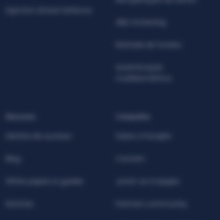
Injection Attack Defence
AML Screening
Retirada de fundos
Autenticação
multibiométrica
Recursos
Compañía
História de sucesso
Sobre a Facephi
Blog
Contato
White papers & guides
Junte-se à equipe
Notícias
Partners community