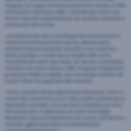
Uruguay, con quien estrena presencia en el país. La filial
forma parte del Grupo HSBC, considerada como una
de las mayores organizaciones de servicios financieros
y bancarios del mundo.
La implantación de la tecnología de reconocimiento
facial de FacePhi permitirá que los clientes de la
entidad financiera puedan acceder a sus cuentas y
áreas privadas a través de un simple
selfie
, sin la
necesidad de tener que hacer uso de una contraseña
numérica. De esta manera, HSBC Uruguay integrará los
productos Selphi y SelphID, una tecnología dotada del
mayor índice de seguridad del mercado.
Así los usuarios de las aplicaciones bancarias, tanto a
través del canal móvil como web, podrán autenticar su
identidad y acceder a los servicios ofrecidos por esta
firma bancaria. La aplicación de esta tecnología
disruptiva mejora la experiencia de usuario del cliente y
además agiliza el proceso de identificación
y
onboarding
de servicios.