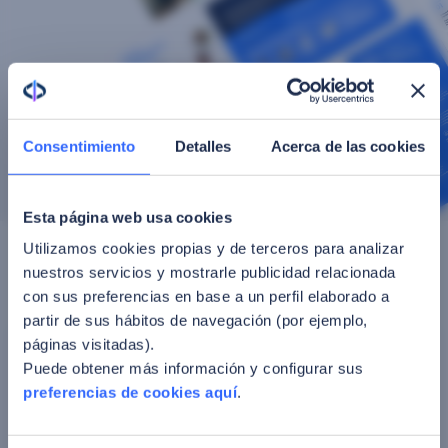
Consentimiento
Detalles
Acerca de las cookies
Esta página web usa cookies
Utilizamos cookies propias y de terceros para analizar
Principales beneficios
nuestros servicios y mostrarle publicidad relacionada
con sus preferencias en base a un perfil elaborado a
partir de sus hábitos de navegación (por ejemplo,
páginas visitadas).
Puede obtener más información y configurar sus
preferencias de cookies aquí
.
Seguridad avanzada