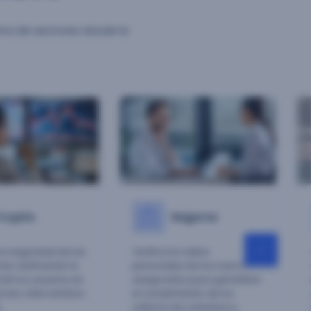
ama de sectores donde la
Crypto
Seguros
la seguridad de las
Verifica los datos
es verificando la
personales de los nuevos
 de los usuarios en
asegurados para garantizar
ones, intercambios
el cumplimiento de los
.
criterios de cobertura y