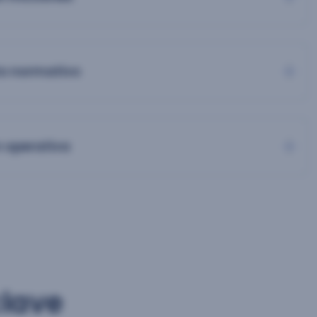
o normativo
 operativa
clave