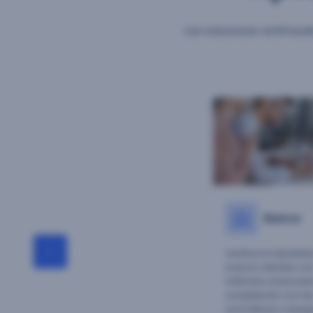
Las soluciones antifrau
Banca
Verifica la identid
nuevos clientes co
métodos avanzado
cumpliendo con la
normativas y aseg