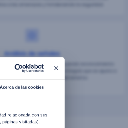
va a las amenazas y fortaleciendo la seguridad.
Análisis de señales
factores de verificación, incluyendo reconocimiento
igital, para ofrecer una defensa integral, que se ajusta a
narios y mejora la precisión del sistema.
Acerca de las cookies
idad relacionada con sus
, páginas visitadas).