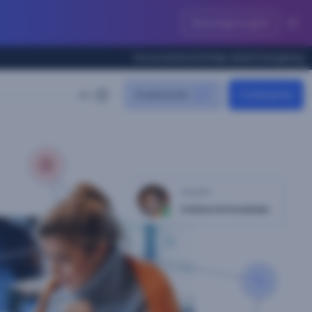
Descarga la guía
Documentación
Help desk
Changelog
Inversores
Contacta
ES