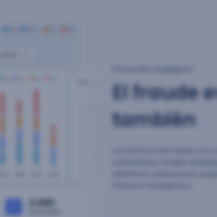
Protección inteligente
El fraude 
también
Las tácticas de fraude son c
combatirlas. Facephi desplie
identificar operaciones sospe
intentos fraudulentos.