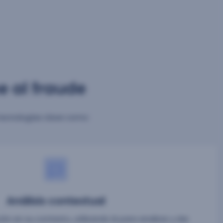
e al fraude
tecnologías clave como:
Análisis contextual
ón en su contexto, utilizando IA para analizar y dar