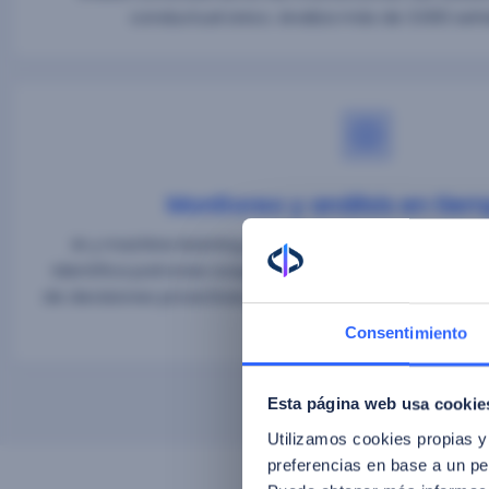
conductual único. Analiza más de 3.000 seña
Monitoreo y análisis en tiem
IA y machine learning para monitorizar continuame
Identifica patrones sospechosos y anomalías del usua
de decisiones proactivas y la prevención de fraudes a
empresa.
Consentimiento
Esta página web usa cookie
Utilizamos cookies propias y
preferencias en base a un per