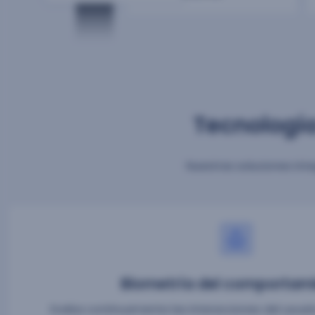
Tecnología
Nuestras soluciones in
Biometría del comportam
Evalúa continuamente las interacciones del usuario