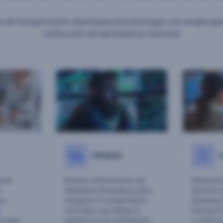
de de Facephi están diseñadas para proteger una amplia g
verificación de identidad es esencial:
Fintech
ad de
Realiza verificaciones de
Refuerza 
n
identidad exhaustivas para
operacion
s,
asegurar el cumplimiento
identidad
s
normativo y proteger la
transacci
urando
plataforma de actividades
y carteras