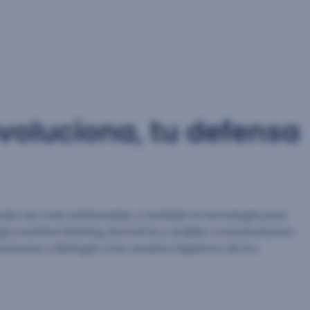
evoluciona, tu defensa
ada vez más sofisticadas, y también la tecnología para
ga machine learning, biometría y análisis contextual para
chosas y distinguir a los usuarios legítimos de los