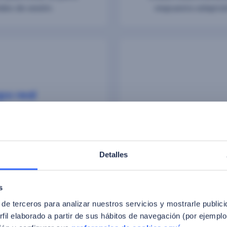
les de sesión.
respuesta adaptati
po real
nte cada interacción.
Combinamos diferentes 
rio, facilitando la toma
facial, de voz y huella d
ntes de que afecten a tu
nuevos esce
Detalles
s
 de terceros para analizar nuestros servicios y mostrarle public
fil elaborado a partir de sus hábitos de navegación (por ejemplo