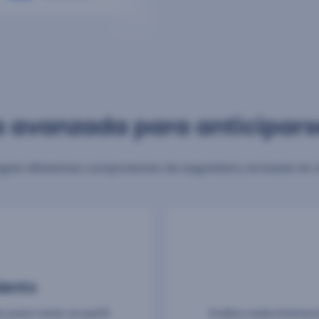
 avanzada para anticipars
tegran diferentes componentes de seguridad y se basan en 
iento
 para crear un perfil
Evalúa cada interacci