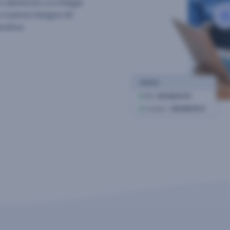
 detectar y a mitigar
nuevos riesgos sin
rativa.