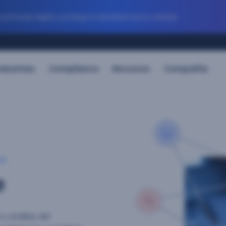
 fraude digital y protege la identidad de tus clientes
ndustrias
Compliance
Recursos
Compañía
io
e
y análisis del