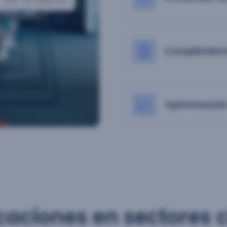
Cumplimient
Optimización
caciones en sectores 