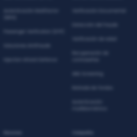
Autenticación Multifactor
Verificación Documental
(MFA)
Detección del fraude
Passenger Verification (KYP)
Verificación de edad
Soluciones Antifraude
Recuperación de
Injection Attack Defence
contraseñas
AML Screening
Retirada de fondos
Autenticación
multibiométrica
Recursos
Compañía