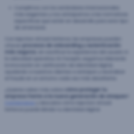
Cumplimos con los estándares internacionales
más exigentes y nos anticipamos a las normativas
específicas que están en desarrollo para este tipo
de amenazas.
Con Injection Attack Defence, las empresas pueden
ofrecer
procesos de onboarding y autenticación
más seguros
, sin sacrificar la experiencia del usuario ni
la velocidad operativa. En Facephi, seguimos liderando
la innovación en verificación de identidad digital,
ayudando a nuestros clientes a anticipar y neutralizar
el fraude en un entorno cada vez más desafiante.
¿Quieres saber más sobre
cómo proteger tu
empresa frente a la nueva generación de ataques
?
Contáctanos
y descubre cómo Injection Attack
Defence puede blindar tu identidad digital.