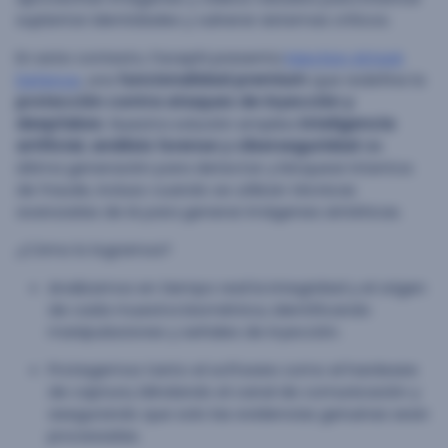
suplantar identidades y vulnerar sistemas críticos.
En este contexto, Facephi presenta
Injection Attack
Defence
, una
funcionalidad premium
que redefine la
protección contra ataques de inyección y
deepfakes
. Nuestra solución emplea
inteligencia
artificial, análisis forense y ciberseguridad
de
última generación para detectar y bloquear intentos
de fraude, incluso cuando se utilizan técnicas
avanzadas de IA para generar imágenes sintéticas.
¿Cómo lo logramos?
Analizamos en tiempo real la integridad y el origen
de cada muestra biométrica, identificando
manipulaciones y señales de inyección.
Protegemos tanto el software como el hardware
de captura, blindando el canal de comunicación y
asegurando que solo las evidencias genuinas sean
procesadas.