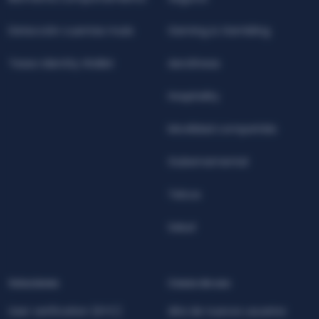
Detección cuentas mula
Gaming & Gambling
Teseo Identity Wallet
Aerolíneas
Hospitality
Movilidad compartida
Gubernamental
Telcos
Salud
Soluciones
Casos de uso
User verification (KYC)
Alta de nuevos usuarios