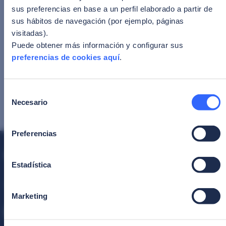
El sector financiero de Sudáfrica se encuentra en
sus preferencias en base a un perfil elaborado a partir de
un punto de inflexión: el fraude evoluciona más
sus hábitos de navegación (por ejemplo, páginas
rápido que nunca y la regulación se está
visitadas).
endureciendo para proteger a los consu[…]
Puede obtener más información y configurar sus
preferencias de cookies aquí
.
Selección
Leer noticia
Necesario
de
consentimiento
Preferencias
Estadística
Protecting Identity to build the future
Marketing