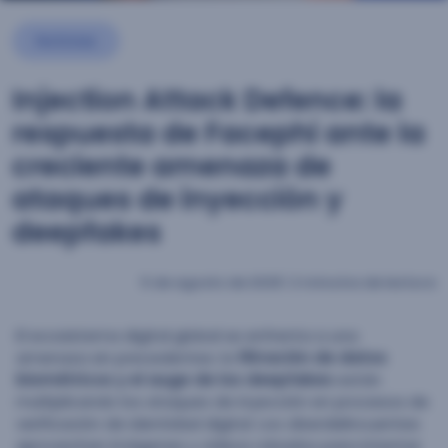
Noticias
Injection Attack Defence: la
respuesta de Facephi ante la
creciente amenaza de
ataques de inyección y
deepfakes
5 de agosto de 2025
|
2 minutos de lectura
El ecosistema digital global se enfrenta a una
amenaza sin precedentes: la
filtración de datos
biométricos y el auge de los deepfakes
están
multiplicando los ataques de inyección en procesos de
verificación de identidad digital. Los ciberdelincuentes
aprovechan imágenes y vídeos robados para intentar