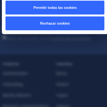
Suscríbete a la newsletter
Permitir todas las cookies
Mantente al día con las últimas noticias, artículos y
publicaciones..
Rechazar cookies
Correo
Suscríbete
electrónico
*
Estoy de acuerdo con la
política de privacidad
.
Productos
Industrias
Authentication
Banca
Onboarding
Fintech
Identity Platform
Crypto
Biometría comportamiento
Seguros