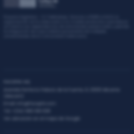
ER e IVACE, la
PROYECTOS DE INNOVACIÓN DE PYME (INNOVA-CV) Grac
ctivo que reduce
con FEDER e IVACE, la organización ha desarrollado e
enciales y permite
Plataforma de Identidad digital (Facephi Identity Plat
ltiples
solución que permite el diseño AD-HOC de un proceso
verificación de la identidad digital de cualquier client
FACEPHI HQ
Avenida Perfecto Palacio de la Fuente, 6, 03001 Alicante
(Alacant)
Email:
info@facephi.com
Tel:
+(34) 965 108 008
Ver ubicación en el mapa de Google