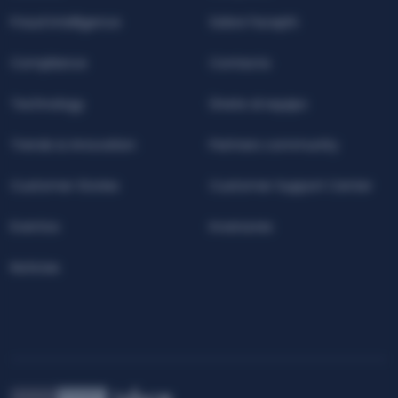
Fraud Intelligence
Sobre Facephi
Compliance
Contacta
Technology
Únete al equipo
Trends & Innovation
Partners community
Customer Stories
Customer Support Center
Eventos
Inversores
Noticias