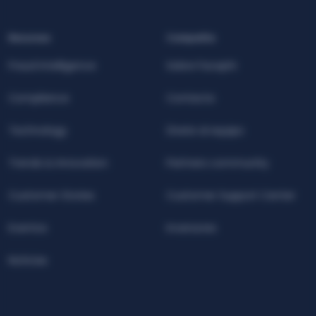
Recursos
Compañía
Fraud Intelligence
Sobre Facephi
Compliance
Contacta
Technology
Únete al equipo
Trends & Innovation
Partners community
Customer Stories
Customer Support Center
Eventos
Inversores
Noticias