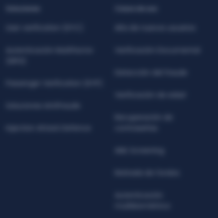
Soluciones
Casos de uso
User verification (KYC)
Alta de nuevos usuarios
Autenticación Multifactor
Verificación Documental
(MFA)
Detección del fraude
Passenger Verification (KYP)
Verificación de edad
Soluciones Antifraude
Recuperación de
Injection Attack Defence
contraseñas
AML Screening
Retirada de fondos
Autenticación
multibiométrica