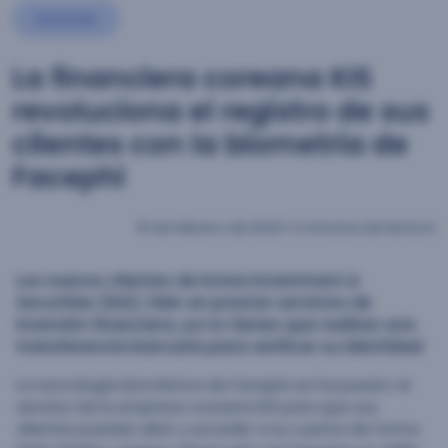
Noticias
La financiera coreana KIS
revoluciona el registro de sus
clientes con la biometría de
Facephi
16 de febrero de 2023
|
2 minutos de lectura
Los nuevos clientes de Korea Investment &
Securities (KIS), líder en prestar servicios de
inversión financiera, ya no tienen que realizar una
transferencia bancaria para verificar su identidad
La tecnología biométrica de Facephi se ha puesto al
servicio de la empresa coreana KIS para que sus
clientes puedan abrir y acceder a su cuenta de forma