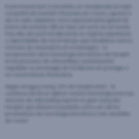
Korea Investment & Securities es considerada la mejor
compañía de inversión financiera en Corea y apunta a
dar un salto adelante como representante global de
banca de inversión (IB) en Asia, así como en el mundo.
Para ello, KIS está fortaleciendo su capital, experiencia
y capacidades de red al tiempo que establece nuevos
motores de crecimiento en el extranjero. La
incorporación de la tecnología biométrica de Facephi
en los procesos de onboarding y autenticación
respaldan su estrategia de focalizarse en proteger a
los consumidores financieros.
Según Dongpyo Hong, CEO de Facephi APAC, “la
confianza de KIS en aplicar nuestra tecnología para sus
servicios de onboarding supone un gran aval para
Facephi, que afianza su posición como uno de los
proveedores de tecnología biométrica más versátiles
de Corea”.