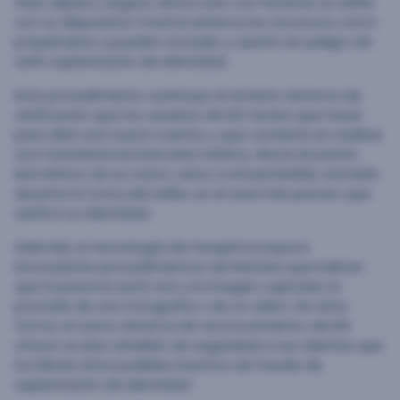
fácil, rápida y segura. Ahora solo con hacerse un selfie
con su dispositivo móvil el sistema los reconoce como
propietarios y pueden acceder y operar sin peligro de
sufrir suplantación de identidad.
Este procedimiento sustituye al anterior sistema de
verificación que los usuarios de KIS tenían que hacer
para abrir una nueva cuenta, y que consistía en realizar
una transferencia bancaria mínima. Ahora el patrón
biométrico de su rostro, único e intransferible, extraído
durante la toma del selfie, es el aval más preciso que
verifica su identidad.
Además, la tecnología de Facephi incorpora
innovadores procedimientos de liveness que indican
que la persona está viva y la imagen captada no
procede de una fotografía o de un video. De esta
forma, el nuevo sistema de reconocimiento de KIS
ofrece un plus añadido de seguridad a sus clientes que
los blinda ante posibles intentos de fraude de
suplantación de identidad.