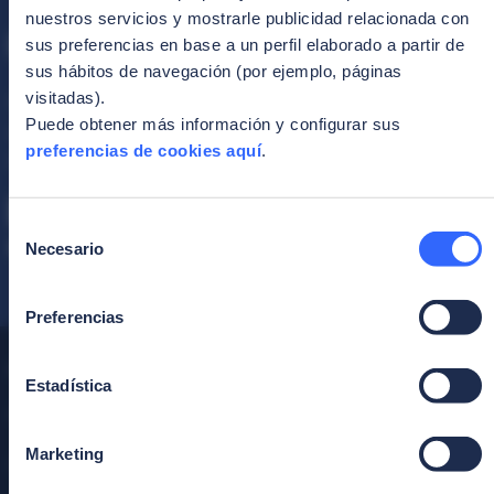
nuestros servicios y mostrarle publicidad relacionada con
sus preferencias en base a un perfil elaborado a partir de
sus hábitos de navegación (por ejemplo, páginas
visitadas).
Suscríbete a la newsletter
Puede obtener más información y configurar sus
Mantente al día con las últimas noticias, artículos y
preferencias de cookies aquí
.
publicaciones..
Correo
Suscríbete
Selección
electrónico
*
Necesario
Estoy de acuerdo con la
política de privacidad
.
de
consentimiento
Preferencias
Productos
Industrias
Estadística
Authentication
Banca
Marketing
Onboarding
Fintech