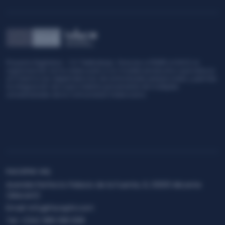
jo. Gracias a FEDER e IVACE, la
PROYECTOS DE INNOVACIÓN DE PYME (
 un modelo productivo que reduce
con FEDER e IVACE, la organización h
actividades presenciales y permite
Plataforma de Identidad digital (Face
proveniente de múltiples
solución que permite el diseño AD-
 Valenciana.
verificación de la identidad digital d
FACEPHI HQ
Avenida Perfecto Palacio de la Fuente, 6, 03001 Alicante
(Alacant)
Email:
info@facephi.com
Tel:
+(34) 965 108 008