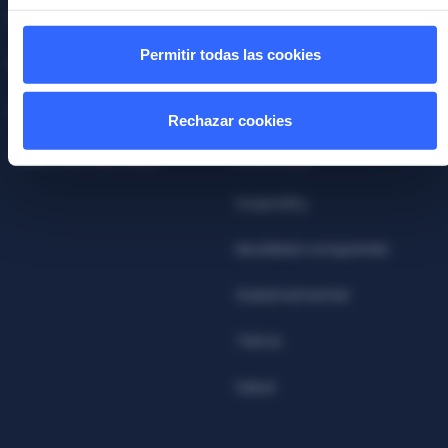
Identity Platform
Crypto
Permitir todas las cookies
Biometría comportamiento
Seguros
Detección cuentas mula
Gaming & Gambling
Rechazar cookies
Teseo Identity Wallet
Aerolíneas
Hospitality
Movilidad compartida
Gubernamental
Telcos
Salud