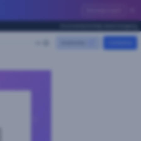
Descarga la guía
Documentación
Help desk
Changelog
Inversores
Contacta
ES