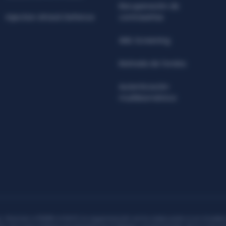
Recuperación de
Injection Attack Defence
contraseñas
AML Screening
Retirada de fondos
Autenticación
multibiométrica
 de actividades
PROYECTOS DE INNOV