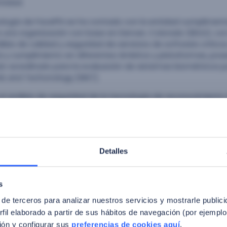
ntidad.
nología de FacePhi se ha contado con la entidad cumpliment
s una organización con base en Denver, Colorado (EEUU), c
álisis de calidad y seguridad de servicios de software críti
ía y cumplimiento en diferentes ámbitos y plataformas, pose
o acreditado para la evaluación de sistemas biométricos po
ds and Techonology (NIST).
el análisis de seguridad de la tecnología de reconocimiento 
cabo un completo proceso de auditoría y cumplimiento de m
que ha durado varios meses. Dicho análisis ha culminado co
 de la carta de cumplimiento, que acredita la superación d
ndar ISO 30107.
Detalles
limiento consta que la tecnología de FacePhi ha superado t
tida, tanto para su prueba de vida, como para su sistema d
, con un 0% de ataques exitosos (IAPMR=0% y FMR=0%). De el
s
os algoritmos de FacePhi se han mostrado invulnerables a 
 de terceros para analizar nuestros servicios y mostrarle public
fil elaborado a partir de sus hábitos de navegación (por ejemplo
l director del departamento de Calidad, Jorge Félix Iglesias
ón y configurar sus
preferencias de cookies aquí
.