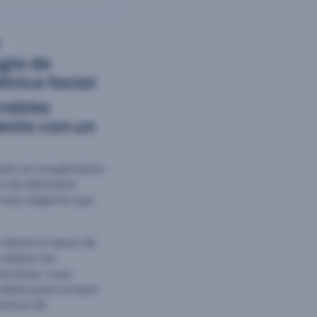
ogía de
trica facial
rables
iento con un
nido el cumplimiento
ón de identidad
l más exigente que
distintos tipos de
e deben ser
ectrices, cuya
sibles para romper
tentos de