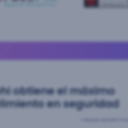
hi obtiene el máximo
imiento en seguridad
2 de junio de 2020
|
3 mi