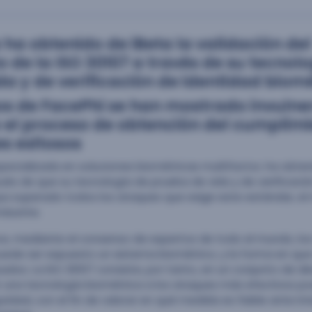
ha obtenido de iBeta la validación del
 de la ISO 30107 a través de su tecnol
a y de verificación de identidad biomé
os de FacePhi se han mostrado invulne
 el proceso de obtención del cumplim
s exitosos
pecializada en soluciones biométricas multifactor, ha obte
ués de que su tecnología de prueba de vida y de verificaci
aya superado todos los ataques que exige este estándar, e
ndustria.
e, mediante el consenso de expertos de todo el mundo, los 
uede ser expuesto un sistema biométrico, y la forma en qu
ados. La ISO 30107 consiste, por tanto, en un conjunto de dir
r una tecnología biométrica a los ataques más efectivos po
idad, con el fin de valorar en qué medida es fiable ante in