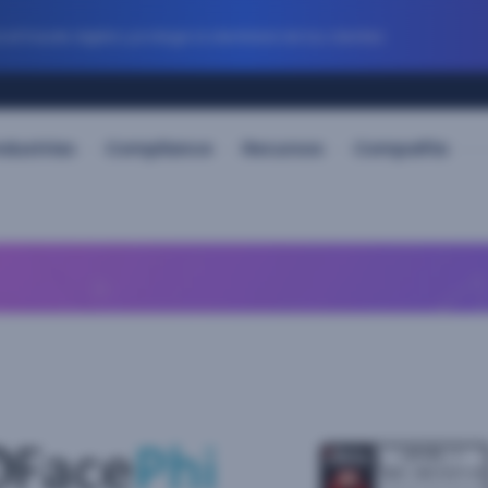
 fraude digital y protege la identidad de tus clientes
ndustrias
Compliance
Recursos
Compañía