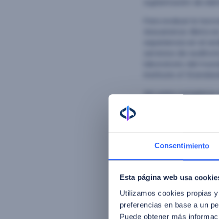
suplantación de ide
Para evaluar la tec
Assuarance. iBeta e
experiencia en el an
servicios de auditor
laboratorio del mund
Institute of Standar
Así, para completar 
iBeta ha llevado a 
solución biométrica 
parte de la empresa
definidos en el está
Consentimiento
En la carta de cump
las que ha sido some
identidad biométrica
Esta página web usa cookie
conclusión de que l
Utilizamos cookies propias y
el proceso.
preferencias en base a un per
Según ha subrayado e
Puede obtener más informaci