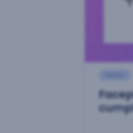
Noticias
Facep
cumpl