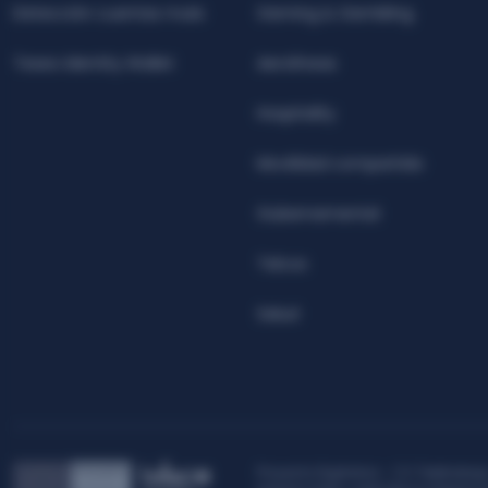
Detección cuentas mula
Gaming & Gambling
Teseo Identity Wallet
Aerolíneas
Hospitality
Movilidad compartida
Gubernamental
Telcos
Salud
 adecuado a un modelo productivo que reduce al máximo las dependencias