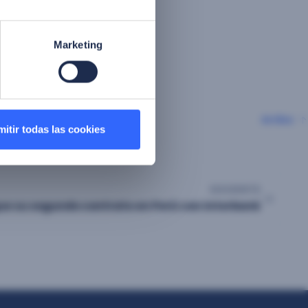
valiosa para
ecisen validar su
. Esto ha llevado a
Marketing
sas biométricas para
Arriba
itir todas las cookies
SIGUIENTE
ue su segundo contrato en Perú con Interbank