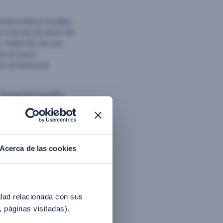
adora iBeta Quality
on más de 20 años de
cos. Además de sus
e el único
r el National
facial de FacePhi,
étricas de esta
n la obtención por
e los ataques
Acerca de las cookies
odas las pruebas a
e verificación de
lo, se extrae la
ataques durante todo
idad relacionada con sus
, páginas visitadas).
, “el