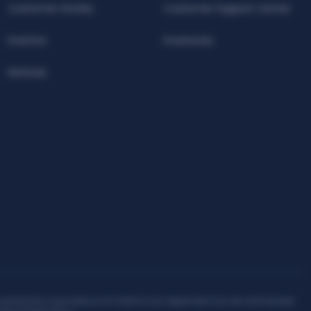
Customer Stories
Customer Support Center
Eventos
Inversores
Noticias
ACIÓN DE PYME (INNOVA-CV) Gracias a la ayuda con FEDER e IVACE, la org