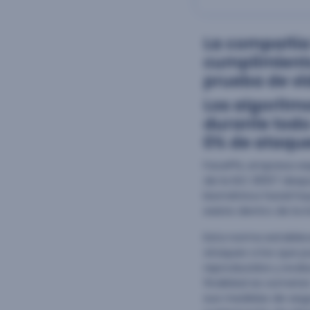
La compañía 
cumplimiento
prueba de vid
Los algoritm
durante todo
0% de ataque
FacePhi, empresa es
de la ISO 30107 desp
biométrica facial h
existe dentro de la i
Esta norma establec
ataques a los que p
reproducidos y evalu
finalidad es somete
sus medidas de segur