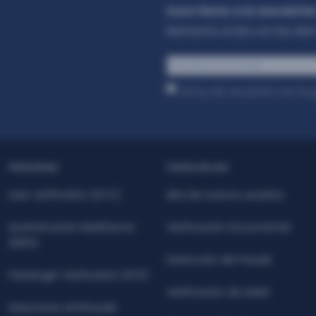
Suscríbete a la newslette
Mantente al día con las últim
Correo
electrónico
*
Estoy de acuerdo con la
p
Soluciones
Casos de uso
User verification (KYC)
Alta de nuevos usuarios
Autenticación Multifactor
Verificación Documental
(MFA)
Detección del fraude
Passenger Verification (KYP)
Verificación de edad
Soluciones Antifraude