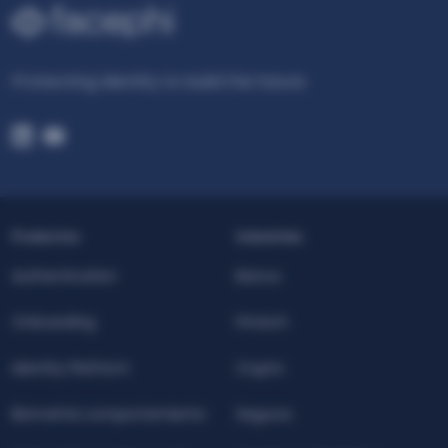
Protecting Identity to build the future
Productos
Industrias
Authentication
Banca
Onboarding
Fintech
Identity Platform
Crypto
Biometría comportamiento
Seguros