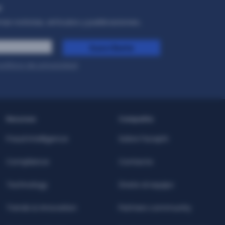
r
as noticias, artículos y publicaciones..
Suscríbete
olítica de privacidad
.
Recursos
Compañía
Fraud Intelligence
Sobre Facephi
Compliance
Contacta
Technology
Únete al equipo
Trends & Innovation
Partners community