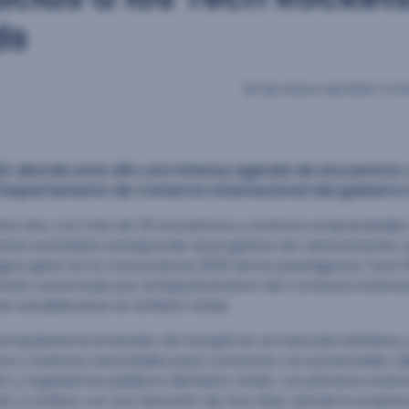
ds
30 de marzo de 2023
|
3 mi
EMEA aborda este año una intensa agenda de encuentros
 Departamento de Comercio Internacional del gobierno 
te año con más de 25 encuentros y eventos empresariales
ntensa actividad corresponde al programa de mentorización 
ógica ganó en la convocatoria 2022 de los prestigiosos Tech
amen convocado por el Departamento de Comercio Internac
 establecerse en el Reino Unido.
 impulsará la inmersión de Facephi en el mercado británico
s y eventos sectoriales para contactar con potenciales cli
n y organismos públicos del Reino Unido. Los primeros even
ds y Londres con una duración de tres días, donde la empre