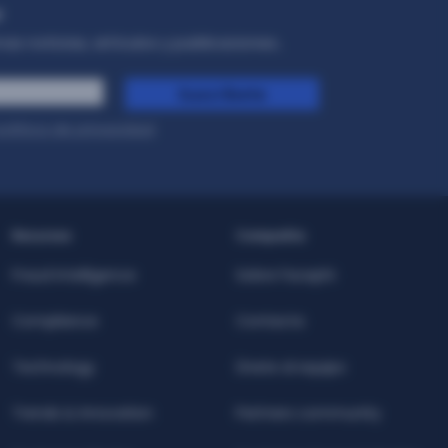
r
as noticias, artículos y publicaciones..
Suscríbete
olítica de privacidad
.
Recursos
Compañía
Fraud Intelligence
Sobre Facephi
Compliance
Contacta
Technology
Únete al equipo
Trends & Innovation
Partners community