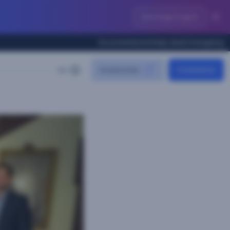
Descarga la guía
Documentación
Help desk
Changelog
Inversores
Contacta
ES