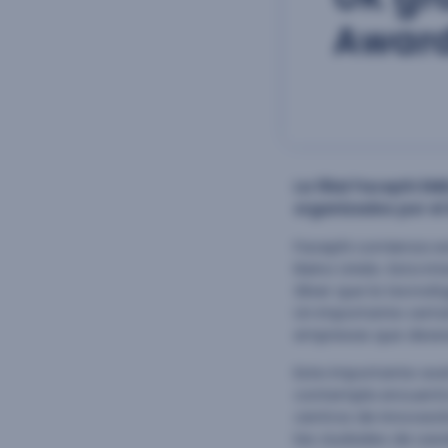
Awar
La filial Facephi 
organizados por el
Facephi comienza es
Reino Unido. Esta i
Silver que la tecnol
Un importante cert
empresas que desean
Este importante aval
contempla encuentro
centros de innovació
las ciudades de Lee