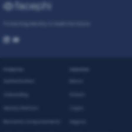
Protecting Identity to build the future
Productos
Industrias
Authentication
Banca
Onboarding
Fintech
Identity Platform
Crypto
Biometría comportamiento
Seguros