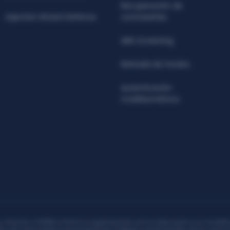
Recuperación de
Injection Attack Defence
contraseñas
AML Screening
Retirada de fondos
Autenticación
multibiométrica
PROYECTOS DE INNOVACIÓN DE PYME (INNOVA-CV) Gracias a la ayuda con 