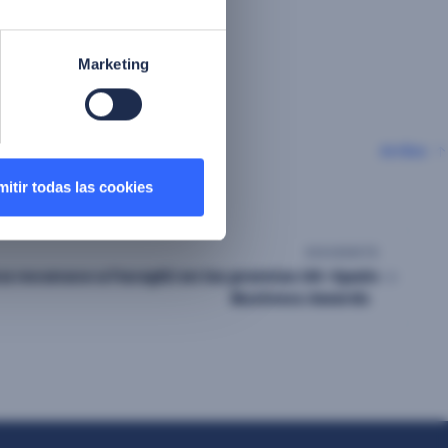
a y asesora su
ganizan
Marketing
ientes potenciales.
Arriba
itir todas las cookies
SIGUIENTE
a reconoce a Facephi en los premios UK-Spain
Business Awards