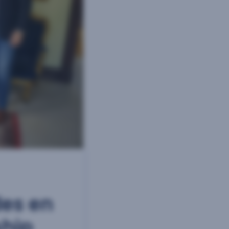
des en
ship