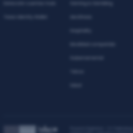
Detección cuentas mula
Gaming & Gambling
Teseo Identity Wallet
Aerolíneas
Hospitality
Movilidad compartida
Gubernamental
Telcos
Salud
ximo las dependencias de actividades