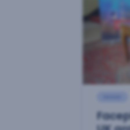
Noticias
Facep
UK gr