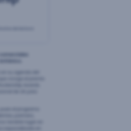
nutos de lectura
 comerciales
británico.
 en su agenda del
que otorga el premio
 Rocketship Awards.
ional de UK para
, pues el programa
entes, partners,
tos tendrán lugar en
sa especializada en