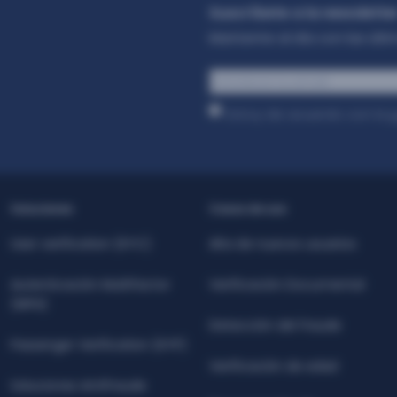
Suscríbete a la newslette
Mantente al día con las últim
Correo
electrónico
*
Estoy de acuerdo con la
p
Soluciones
Casos de uso
User verification (KYC)
Alta de nuevos usuarios
Autenticación Multifactor
Verificación Documental
(MFA)
Detección del fraude
Passenger Verification (KYP)
Verificación de edad
Soluciones Antifraude