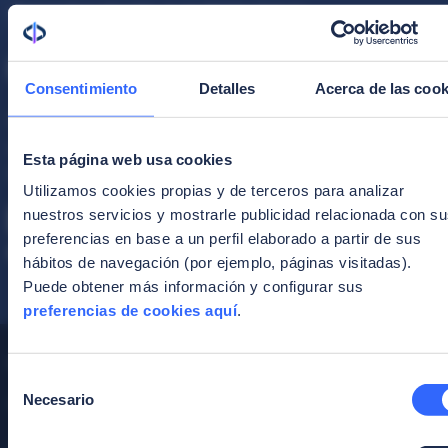
Protecting Identity to build the future
Consentimiento
Detalles
Acerca de las cook
Suscríbete a la newsletter
Mantente al día con las últimas noticias, artículos y
Esta página web usa cookies
publicaciones..
Utilizamos cookies propias y de terceros para analizar
Correo
nuestros servicios y mostrarle publicidad relacionada con s
Suscríbete
electrónico
*
preferencias en base a un perfil elaborado a partir de sus
Estoy de acuerdo con la
política de privacidad
.
hábitos de navegación (por ejemplo, páginas visitadas).
Puede obtener más información y configurar sus
preferencias de cookies aquí
.
Productos
Industrias
Selección
Necesario
Authentication
Banca
de
consentimiento